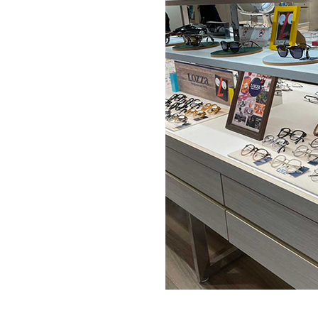
LOZ
LOZ
STO
On
CON