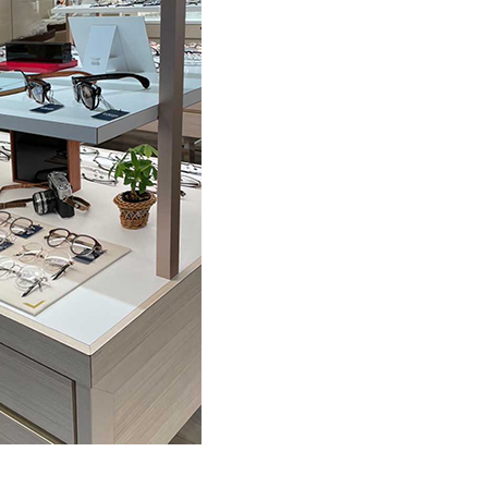
ZA
ZA ARTE
RES
line Store
TACTS