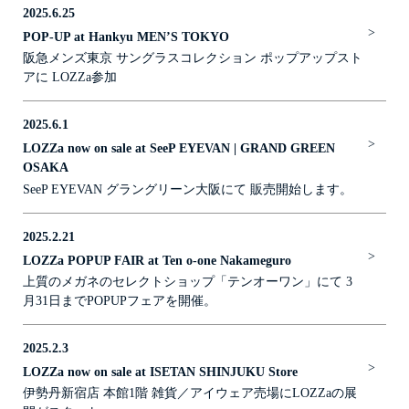
2025.6.25
OPTICAL
>
POP-UP at Hankyu MEN’S TOKYO
阪急メンズ東京 サングラスコレクション ポップアップスト
LOZZA
アに LOZZa参加
LOZZA ARTE
2025.6.1
>
LOZZa now on sale at SeeP EYEVAN | GRAND GREEN
STORES
OSAKA
SeeP EYEVAN グラングリーン大阪にて 販売開始します。
Online Store
2025.2.21
Follow us on
>
LOZZa POPUP FAIR at Ten o-one Nakameguro
上質のメガネのセレクトショップ「テンオーワン」にて 3
月31日までPOPUPフェアを開催。
2025.2.3
>
LOZZa now on sale at ISETAN SHINJUKU Store
伊勢丹新宿店 本館1階 雑貨／アイウェア売場にLOZZaの展