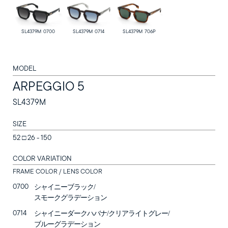
SL4379M 0700
SL4379M 0714
SL4379M 706P
MODEL
ARPEGGIO 5
SL4379M
SIZE
SUNGLASSES
52 □ 26 - 150
OPTICAL
COLOR VARIATION
FRAME COLOR / LENS COLOR
LOZZA
0700
シャイニーブラック/
スモークグラデーション
LOZZA ARTE
0714
シャイニーダークハバナ/クリアライトグレー/
ブルーグラデーション