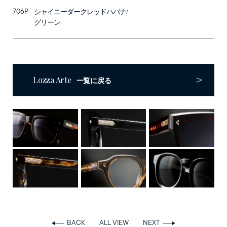
STORES
706P
シャイニーダークレッドハバナ/
Online Store
グリーン
Follow us on
Lozza Arte
一覧に戻る
BACK
ALL VIEW
NEXT