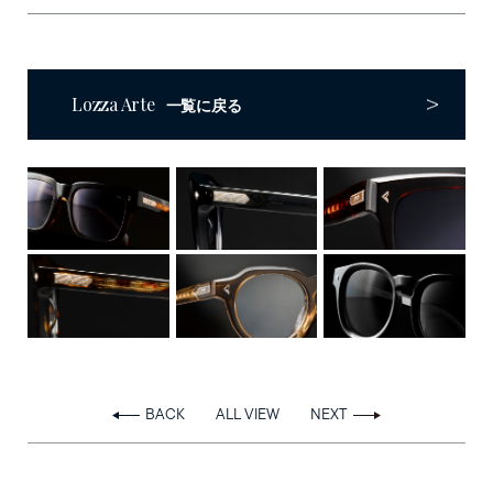
Online Store
Follow us on
Lozza Arte
一覧に戻る
BACK
ALL VIEW
NEXT