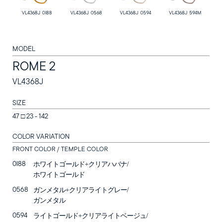
VL4368J 0I88
VL4368J 0568
VL4368J 0594
VL4368J 594M
MODEL
ROME 2
VL4368J
SUNGLASSES
SIZE
OPTICAL
47 □ 23 - 142
LOZZA
COLOR VARIATION
FRONT COLOR / TEMPLE COLOR
LOZZA ARTE
0I88
ホワイトゴールド+クリアハバナ/
ホワイトゴールド
STORES
0568
ガンメタル+クリアライトグレー/
ガンメタル
Online Store
0594
ライトゴールド+クリアライトベージュ/