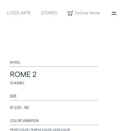
LOZZA ARTE
STORES
Online Store
MODEL
ROME 2
VL4368J
SIZE
47 □ 23 - 142
COLOR VARIATION
FRONT COLOR / TEMPLE COLOR / LENS COLOR