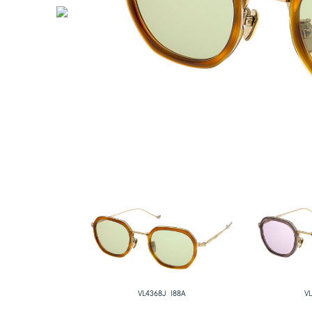
VL4368J I88A
V