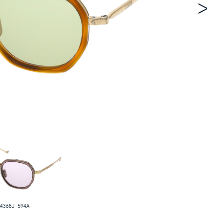
SUN
OPT
LOZ
L4368J 594A
LOZ