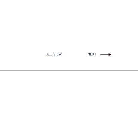
STO
On
ALL VIEW
NEXT
CON
Follow us on